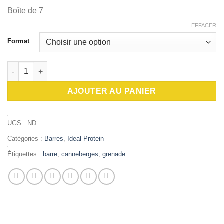
$5.30
Boîte de 7
à
$36.90
EFFACER
Format
quantité de Barres protéinées canneberges et grenades (tx) (R)
AJOUTER AU PANIER
UGS :
ND
Catégories :
Barres
,
Ideal Protein
Étiquettes :
barre
,
canneberges
,
grenade