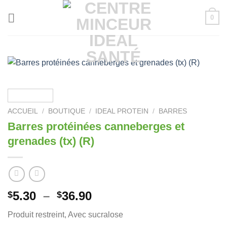
Passer
0
au
contenu
ACCUEIL
/
BOUTIQUE
/
IDEAL PROTEIN
/
BARRES
Barres protéinées canneberges et
grenades (tx) (R)
Plage
5.30
–
36.90
$
$
de
Produit restreint, Avec sucralose
prix :