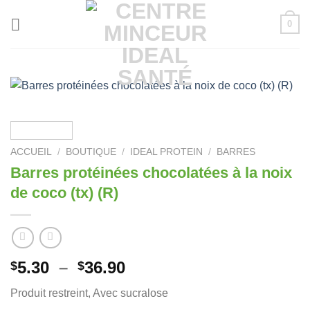
Passer
0
au
contenu
ACCUEIL
/
BOUTIQUE
/
IDEAL PROTEIN
/
BARRES
Barres protéinées chocolatées à la noix
de coco (tx) (R)
Plage
5.30
–
36.90
$
$
de
Produit restreint, Avec sucralose
prix :