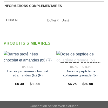
INFORMATIONS COMPLÉMENTAIRES
FORMAT
Boîte(7), Unité
PRODUITS SIMILAIRES
RUPTURE DE STOCK
BARRES
IDEAL PROTEIN
Barres protéinées chocolat
Dose de peptide de
et amandes (tx) (R)
collagène grenade (tx)
Plage
Plage
$
5.30
–
$
36.90
$
6.25
–
$
36.90
de
de
prix :
prix :
$5.30
$6.25
à
à
$36.90
$36.90
Conception
Action Web Solution