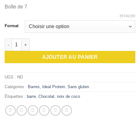
$5.30
Boîte de 7
à
$36.90
EFFACER
Format
quantité de Barres protéinées chocolatées à la noix de coco (tx
AJOUTER AU PANIER
UGS :
ND
Catégories :
Barres
,
Ideal Protein
,
Sans gluten
Étiquettes :
barre
,
Chocolat
,
noix de coco