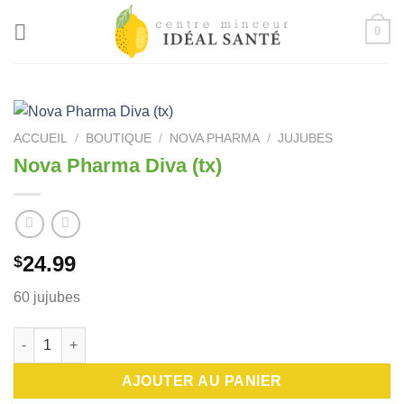
Passer
0
au
contenu
ACCUEIL
/
BOUTIQUE
/
NOVA PHARMA
/
JUJUBES
Nova Pharma Diva (tx)
24.99
$
60 jujubes
quantité de Nova Pharma Diva (tx)
AJOUTER AU PANIER