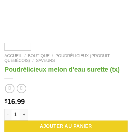
ACCUEIL
/
BOUTIQUE
/
POUDRÉLICIEUX (PRODUIT
QUÉBÉCOIS)
/
SAVEURS
Poudrélicieux melon d’eau surette (tx)
16.99
$
quantité de Poudrélicieux melon d'eau surette (tx)
AJOUTER AU PANIER