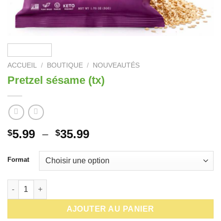
ACCUEIL
/
BOUTIQUE
/
NOUVEAUTÉS
Pretzel sésame (tx)
Plage
5.99
–
35.99
$
$
de
prix :
Format
$5.99
à
quantité de Pretzel sésame (tx)
$35.99
AJOUTER AU PANIER