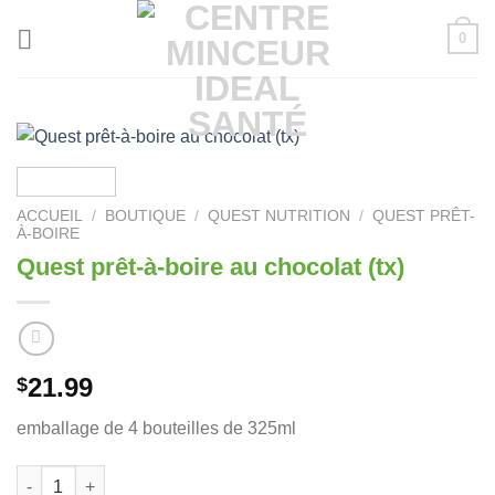
Passer
0
au
contenu
ACCUEIL
/
BOUTIQUE
/
QUEST NUTRITION
/
QUEST PRÊT-
À-BOIRE
Quest prêt-à-boire au chocolat (tx)
21.99
$
emballage de 4 bouteilles de 325ml
quantité de Quest prêt-à-boire au chocolat (tx)