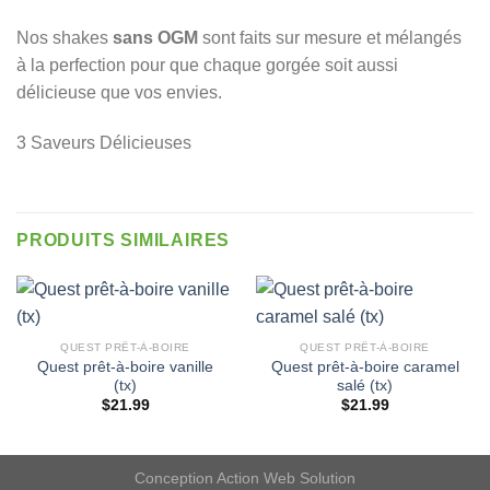
Nos shakes
sans OGM
sont faits sur mesure et mélangés
à la perfection pour que chaque gorgée soit aussi
délicieuse que vos envies.
3 Saveurs Délicieuses
PRODUITS SIMILAIRES
QUEST PRÊT-À-BOIRE
QUEST PRÊT-À-BOIRE
Quest prêt-à-boire vanille
Quest prêt-à-boire caramel
(tx)
salé (tx)
$
21.99
$
21.99
Conception
Action Web Solution