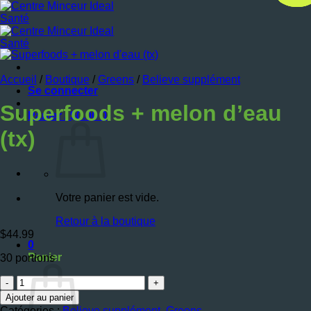
Passer
au
contenu
Accueil
/
Boutique
/
Greens
/
Believe supplément
Se connecter
Superfoods + melon d’eau
Panier /
$
0.00
0
(tx)
Votre panier est vide.
Retour à la boutique
$
44.99
0
Panier
30 portions
quantité
de
Ajouter au panier
Superfoods
Catégories :
Believe supplément
,
Greens