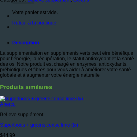
+
melon
Votre panier est vide.
d'eau
(tx)
Retour à la boutique
Description
La supplémentation en suppléments verts peut être bénéfique
pour l’énergie, la récupération, le statut antioxydant et la santé
des os. Notre produit est chargé en enzymes, antioxydants,
prébiotiques et fibres pour vous aider à améliorer votre santé
globale et à augmenter votre énergie naturelle
Produits similaires
Aperçu
Believe supplément
Superfoods + greens cerise lime (tx)
$
44.99