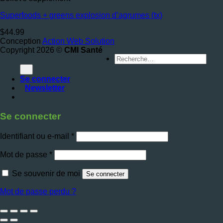
Superfoods + greens explosion d’agrumes (tx)
$
44.99
Conception
Action Web Solution
Copyright 2026 ©
CMI Santé
Recherche
pour :
Se connecter
Newsletter
Se connecter
Obligatoire
Identifiant ou e-mail
*
Obligatoire
Mot de passe
*
Se souvenir de moi
Se connecter
Mot de passe perdu ?