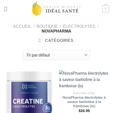
Passer
0
au
contenu
ACCUEIL
/
BOUTIQUE
/
ÉLECTROLYTES
/
NOVAPHARMA
CATÉGORIES
ÉLECTROLYTES
NovaPharma électrolytes à
saveur barbotine à la
framboise (tx)
$
26.99