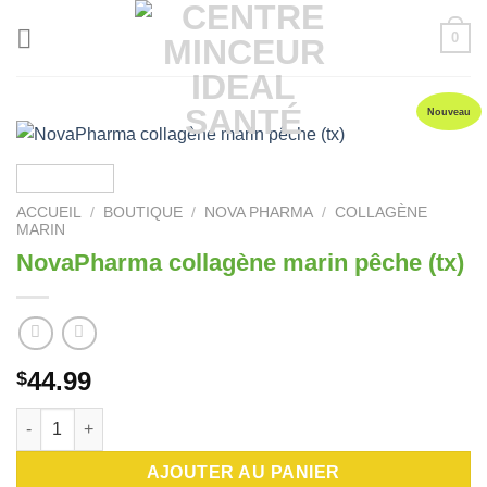
Passer
0
au
contenu
Nouveau
ACCUEIL
/
BOUTIQUE
/
NOVA PHARMA
/
COLLAGÈNE
MARIN
NovaPharma collagène marin pêche (tx)
44.99
$
quantité de NovaPharma collagène marin pêche (tx)
AJOUTER AU PANIER