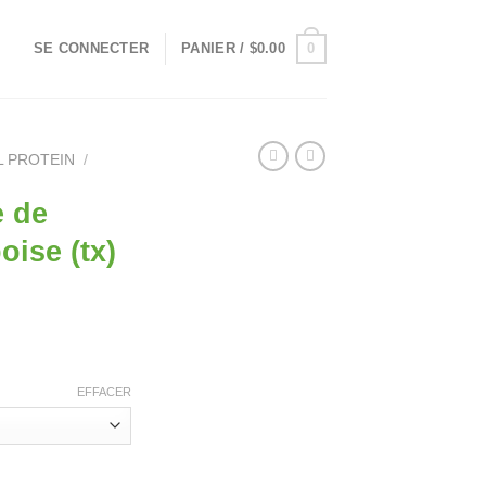
0
SE CONNECTER
PANIER /
$
0.00
L PROTEIN
/
e de
oise (tx)
ge
 :
25
EFFACER
.90
e collagène framboise (tx)