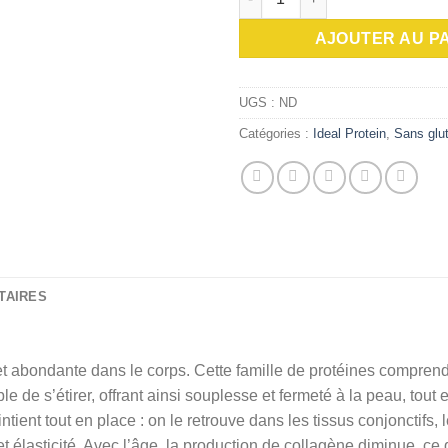
AJOUTER AU P
UGS :
ND
Catégories :
Ideal Protein
,
Sans glu
TAIRES
et abondante dans le corps. Cette famille de protéines comprend
le de s’étirer, offrant ainsi souplesse et fermeté à la peau, tout 
ent tout en place : on le retrouve dans les tissus conjonctifs, l
e et élasticité. Avec l’âge, la production de collagène diminue, 