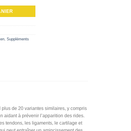
ANIER
ten
,
Suppléments
 plus de 20 variantes similaires, y compris
en aidant à prévenir l’apparition des rides.
es tendons, les ligaments, le cartilage et
ce qui peut entraîner un amincissement des