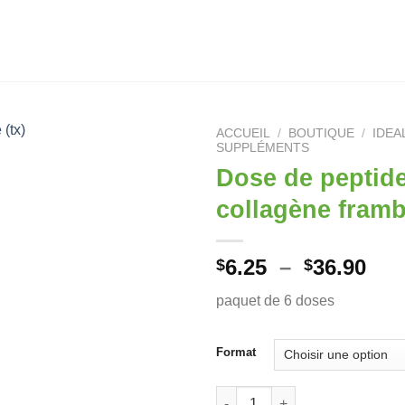
ACCUEIL
/
BOUTIQUE
/
IDEA
SUPPLÉMENTS
Dose de peptid
collagène framb
Pla
6.25
–
36.90
$
$
de
paquet de 6 doses
prix
$6.
à
Format
$36
quantité de Dose de peptide d