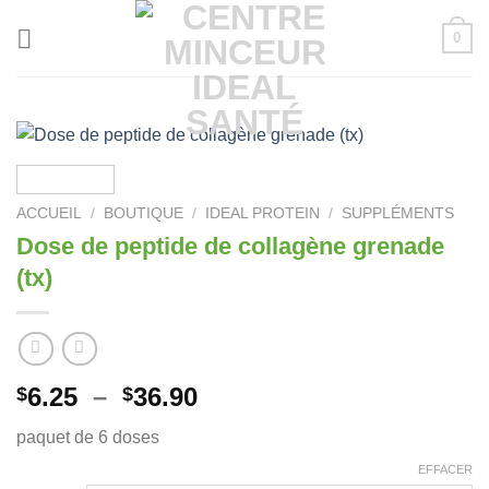
Passer
0
au
contenu
ACCUEIL
/
BOUTIQUE
/
IDEAL PROTEIN
/
SUPPLÉMENTS
Dose de peptide de collagène grenade
(tx)
Plage
6.25
–
36.90
$
$
de
paquet de 6 doses
prix :
$6.25
EFFACER