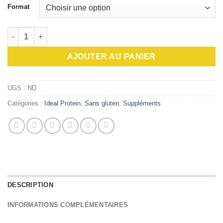
à
Format
$36.90
quantité de Dose de peptide de collagène grenade (tx)
AJOUTER AU PANIER
UGS :
ND
Catégories :
Ideal Protein
,
Sans gluten
,
Suppléments
DESCRIPTION
INFORMATIONS COMPLÉMENTAIRES