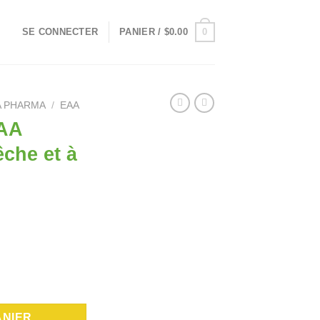
0
SE CONNECTER
PANIER /
$
0.00
A PHARMA
/
EAA
AA
êche et à
imonade à la pêche et à la mangue (tx)
ANIER