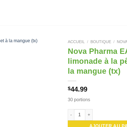
ACCUEIL
/
BOUTIQUE
/
NOV
Nova Pharma E
limonade à la p
la mangue (tx)
44.99
$
30 portions
quantité de Nova Pharma EAA l
AJOUTER AU P