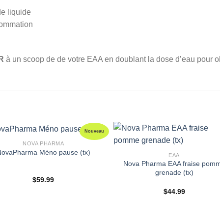
e liquide
sommation
R
à un scoop de de votre EAA en doublant la dose d’eau pour 
Nouveau
NOVA PHARMA
NovaPharma Méno pause (tx)
EAA
Nova Pharma EAA fraise pom
grenade (tx)
$
59.99
$
44.99