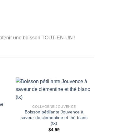
obtenir une boisson TOUT-EN-UN !
ACIDES AMINÉES 
Biosteel bâton
me
COLLAGÈNE JOUVENCE
Boisson pétillante Jouvence à
$
0.85
–
saveur de clémentine et thé blanc
(tx)
$
4.99