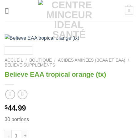
Passer
0
au
contenu
ACCUEIL
/
BOUTIQUE
/
ACIDES AMINÉES (BCAA ET EAA)
/
BELIEVE SUPPLÉMENTS
Believe EAA tropical orange (tx)
44.99
$
30 portions
quantité de Believe EAA tropical orange (tx)