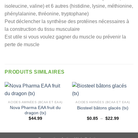
isoleucine, valine) et 6 autres (histidine, lysine, méthionine,
phénylalanine, thréonine, tryptophane)
Peut déclencher la synthèse des protéines nécessaires à
la construction du tissu musculaire
Est utile si vous voulez gagner du muscle ou prévenir la
perte de muscle
PRODUITS SIMILAIRES
ACIDES AMINÉES (BCAA ET EAA)
ACIDES AMINÉES (BCAA ET EAA)
Nova Pharma EAA fruit du
Biosteel bâtons glacés (tx)
dragon (tx)
Plage
$
44.99
$
0.85
–
$
22.99
de
prix :
$0.85
à