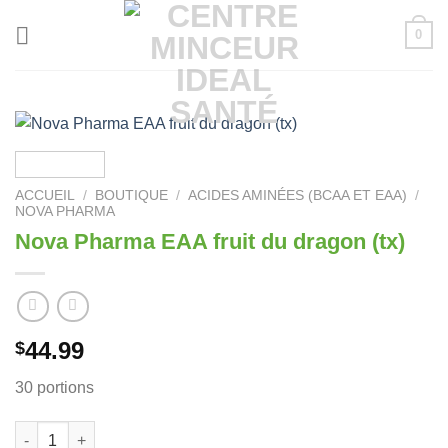
Passer
0
au
contenu
ACCUEIL
/
BOUTIQUE
/
ACIDES AMINÉES (BCAA ET EAA)
/
NOVA PHARMA
Nova Pharma EAA fruit du dragon (tx)
44.99
$
30 portions
quantité de Nova Pharma EAA fruit du dragon (tx)