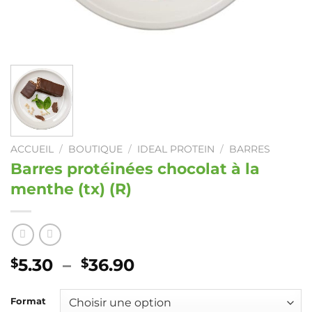
ACCUEIL
/
BOUTIQUE
/
IDEAL PROTEIN
/
BARRES
Barres protéinées chocolat à la
menthe (tx) (R)
Plage
5.30
–
36.90
$
$
de
prix :
Format