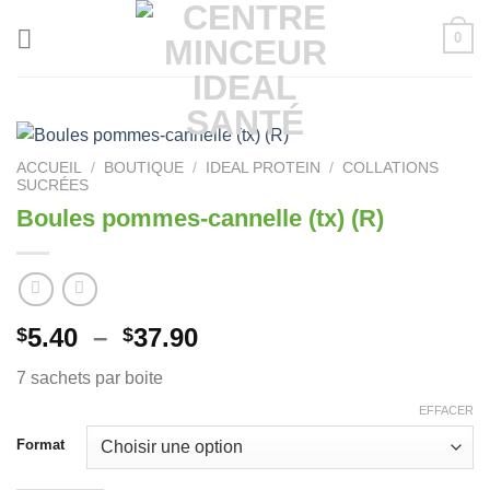
Passer
0
au
contenu
ACCUEIL
/
BOUTIQUE
/
IDEAL PROTEIN
/
COLLATIONS
SUCRÉES
Boules pommes-cannelle (tx) (R)
Plage
5.40
–
37.90
$
$
de
7 sachets par boite
prix :
$5.40
EFFACER
à
Format
$37.90